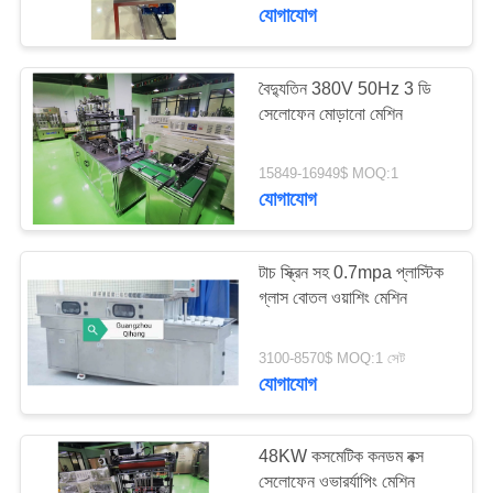
নিয়ন্ত্রণ
যোগাযোগ
যোগাযোগ
বৈদ্যুতিন 380V 50Hz 3 ডি
136
সেলোফেন মোড়ানো মেশিন
করুন
কসমেটিক ফিলিং মেশিন
15849-16949$ MOQ:1
খবর
যোগাযোগ
মামলা
টাচ স্ক্রিন সহ 0.7mpa প্লাস্টিক
গ্লাস বোতল ওয়াশিং মেশিন
উদ্ধৃতির
42
3100-8570$ MOQ:1 সেট
জন্য
যোগাযোগ
কসমেটিক প্যাকেজিং মেশিন
আবেদন
48KW কসমেটিক কনডম বক্স
সাইট
সেলোফেন ওভারর্যাপিং মেশিন