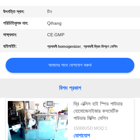
নিয়ন্ত্রণ
উৎপত্তি স্থল:
চীন
যোগাযোগ
পরিচিতিমুলক নাম:
Qihang
করুন
সাক্ষ্যদান:
CE.GMP
হাইলাইট:
,
প্রসাধনী homogenizer
প্রসাধনী ক্রিম মিশ্রণ মেশিন
খবর
আমাদের সাথে যোগাযোগ করুন!
মামলা
বিশদ প্রকাশ
উদ্ধৃতির
জন্য
থ্রি এক্সিস হাই স্পিড পাউডার
হোমোজেনাইজার কসমেটিক
আবেদন
পাউডার মিক্সিং মেশিন
15000USD MOQ:1
সাইট
যোগাযোগ